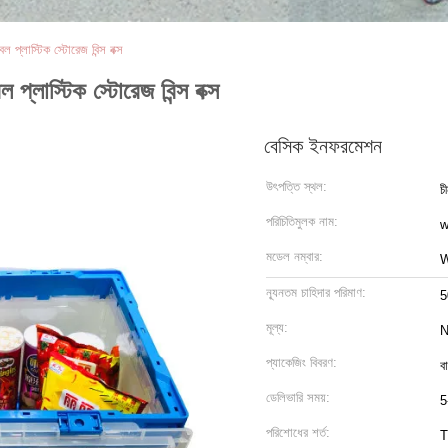
ল প্লাস্টিক স্টোরেজ বিন্স বক্স
 প্লাস্টিক স্টোরেজ বিন্স বক্স
বেসিক ইনফরমেশন
উৎপত্তি স্থল:
চ
পরিচিতিমুলক নাম:
w
মডেল নম্বার:
ন্যূনতম চাহিদার পরিমাণ:
5
মূল্য:
N
প্যাকেজিং বিবরণ:
বা
ডেলিভারি সময়:
5
পরিশোধের শর্ত:
T