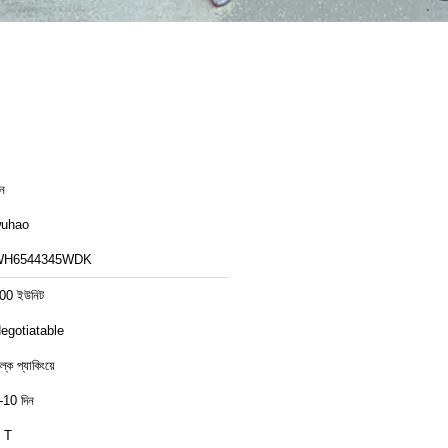
ীন
uhao
WH6544345WDK
00 ইউনিট
egotiatable
ল্ক প্যাকিংয়ে
-10 দিন
 T