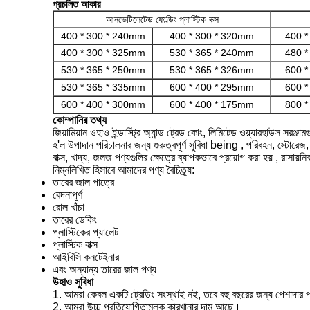
প্রচলিত আকার
আনভেটিলেটেড ফোল্ডিং প্লাস্টিক বক্স
400 * 300 * 240mm
400 * 300 * 320mm
400 *
400 * 300 * 325mm
530 * 365 * 240mm
480 *
530 * 365 * 250mm
530 * 365 * 326mm
600 *
530 * 365 * 335mm
600 * 400 * 295mm
600 *
600 * 400 * 300mm
600 * 400 * 175mm
800 *
কোম্পানির তথ্য
জিয়ামিয়ান ওহাও ইন্ডাস্ট্রি অ্যান্ড ট্রেড কোং, লিমিটেড ওয়্যারহাউস সরঞ্জা
হ'ল উপাদান পরিচালনার জন্য গুরুত্বপূর্ণ সুবিধা being , পরিবহন, স্টোরেজ, তার
বাক্স, খাদ্য, জলজ পণ্যগুলির ক্ষেত্রে ব্যাপকভাবে প্রয়োগ করা হয় , রাসায়
নিম্নলিখিত হিসাবে আমাদের পণ্য বৈচিত্র্য:
তারের জাল পাত্রে
বেদনাপূর্ণ
রোল খাঁচা
তারের ডেকিং
প্লাস্টিকের প্যালেট
প্লাস্টিক বাক্স
আইবিসি কনটেইনার
এবং অন্যান্য তারের জাল পণ্য
উহাও সুবিধা
1. আমরা কেবল একটি ট্রেডিং সংস্থাই নই, তবে বহু বছরের জন্য পেশাদার
2. আমরা উচ্চ প্রতিযোগিতামূলক কারখানার দাম আছে।