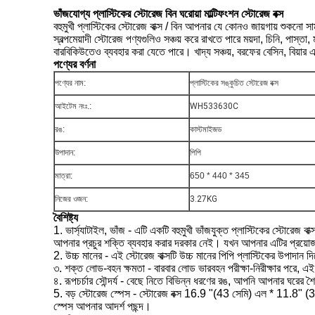
ভাঁজযোগ্য প্লাস্টিকের স্টোরেজ বিন ঘরোয়া মাল্টিফংশন স্টোরেজ বক্স
বহুমুখী প্লাস্টিকের স্টোরেজ বাক্স / বিন আপনার যে কোনও জায়গায় শুকনো সাম
স্বল্পমেয়াদী স্টোরেজ পণ্যগুলিও সঞ্চয় করে রাখতে পারে ময়দা, চিনি, পাস্
বারবিকিউতেও ব্যবহার করা যেতে পারে। খাদ্য সঞ্চয়, বরফের বেসিন, বিয়ার এবং
পণ্যের বর্ণনা
পণ্যের নাম:
প্লাস্টিকের সঙ্কুচিত স্টোরেজ বক্স
আইটেম নংঃ.:
WH533630C
রঙ:
কাস্টমাইজড
উপাদান:
পিপি
মাত্রা:
650 * 440 * 345
নিজের ওজন:
3.27KG
বৈশিষ্ট্য
1. ভার্স্যাটাইল, ভাঁজ - এটি একটি বহুমুখী ভাঁজযুক্ত প্লাস্টিকের স্টো
আপনার প্রচুর শক্তি ব্যবহার করার দরকার নেই। যখন আপনার এটির প্রয়ো
2. উচ্চ মানের - এই স্টোরেজ বাক্সটি উচ্চ মানের পিপি প্লাস্টিকের উপাদান 
৩. শক্ত লোড-বহন ক্ষমতা - বারবার লোড ভারবহন পরীক্ষা-নিরীক্ষার পরে, এই
৪. রূপচর্চার সৌন্দর্য - বেছে নিতে বিভিন্ন ধরণের রঙ, আপনি আপনার ঘরের
5. বড় স্টোরেজ স্পেস - স্টোরেজ বক্স 16.9 "(43 সেমি) এল * 11.8" (3
স্পেস আপনার আদর্শ পছন্দ।