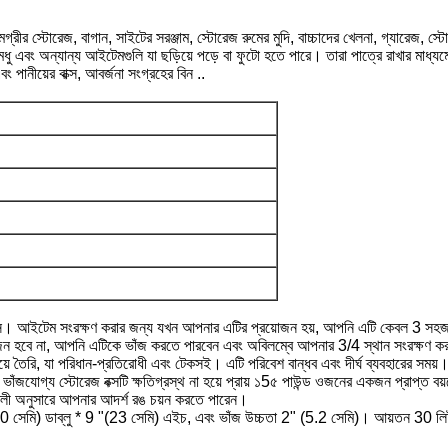
গ্রীর স্টোরেজ, বাগান, সাইটের সরঞ্জাম, স্টোরেজ রুমের মুদি, বাচ্চাদের খেলনা, গ্যারেজ, স্ট
তা, মধু এবং অন্যান্য আইটেমগুলি যা ছড়িয়ে পড়ে বা ফুটো হতে পারে। তারা পাত্রে রাখার মাধ্
 পানীয়ের বাক্স, আবর্জনা সংগ্রহের বিন ..
রেজ বাক্স। আইটেম সংরক্ষণ করার জন্য যখন আপনার এটির প্রয়োজন হয়, আপনি এটি কেবল 3 স
জন হবে না, আপনি এটিকে ভাঁজ করতে পারবেন এবং অবিলম্বে আপনার 3/4 স্থান সংরক্ষণ ক
দিয়ে তৈরি, যা পরিধান-প্রতিরোধী এবং টেকসই। এটি পরিবেশ বান্ধব এবং দীর্ঘ ব্যবহারের সময়
 ভাঁজযোগ্য স্টোরেজ বক্সটি ক্ষতিগ্রস্থ না হয়ে প্রায় ১5৫ পাউন্ড ওজনের একজন প্রাপ্ত 
 শৈলী অনুসারে আপনার আদর্শ রঙ চয়ন করতে পারেন।
0 সেমি) ডাব্লু * 9 "(23 সেমি) এইচ, এবং ভাঁজ উচ্চতা 2" (5.2 সেমি)। আয়তন 30 লিট