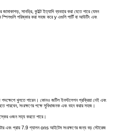
োর জামাকাপড়, সানড্রি, কুইল্ট ইত্যাদি ব্যবহার করা যেতে পারে যেমন
যমে স্পিলগুলি পরিষ্কার করা সহজ করে y এগুলি পার্টি বা আউটিং এবং
হজ পদক্ষেপে খুলতে পারেন। কোনও জটিল ইনস্টলেশন প্রক্রিয়া নেই এবং
রতে পারবেন, সংরক্ষণের পক্ষে সুবিধাজনক এবং বহন করার সহজ।
।
বয়স্কের ওজন সহ্য করতে পারে।
ার এবং প্রায় 7.9 গ্যালন ons আইটেম সংরক্ষণের জন্য বড় স্টোরেজ